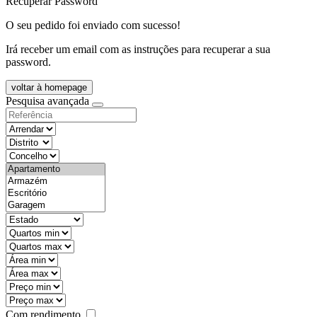
Recuperar Password
O seu pedido foi enviado com sucesso!
Irá receber um email com as instruções para recuperar a sua
password.
voltar à homepage
Pesquisa avançada
objective
districtId
countyId
types
state
mintypo
maxtypo
minarea
maxarea
minprice
maxprice
Com rendimento