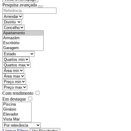
Pesquisa avançada
objective
districtId
countyId
types
state
mintypo
maxtypo
minarea
maxarea
minprice
maxprice
Com rendimento
Em destaque
features
realestateOrder
Limpar Filtros