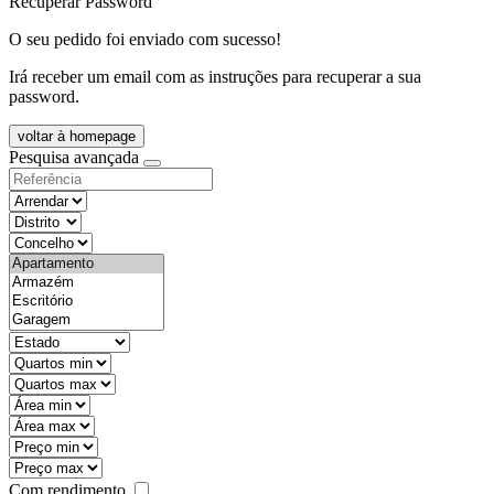
Recuperar Password
O seu pedido foi enviado com sucesso!
Irá receber um email com as instruções para recuperar a sua
password.
voltar à homepage
Pesquisa avançada
objective
districtId
countyId
types
state
mintypo
maxtypo
minarea
maxarea
minprice
maxprice
Com rendimento