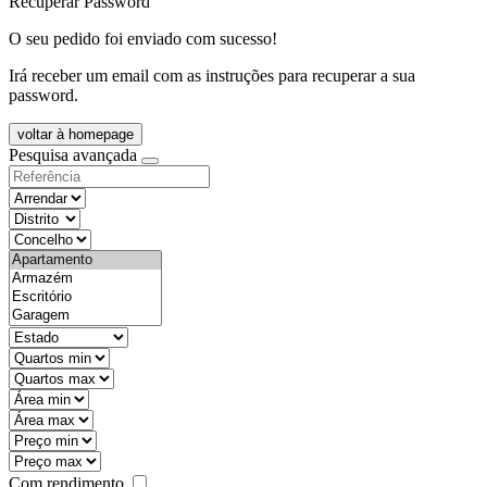
Recuperar Password
O seu pedido foi enviado com sucesso!
Irá receber um email com as instruções para recuperar a sua
password.
voltar à homepage
Pesquisa avançada
objective
districtId
countyId
types
state
mintypo
maxtypo
minarea
maxarea
minprice
maxprice
Com rendimento