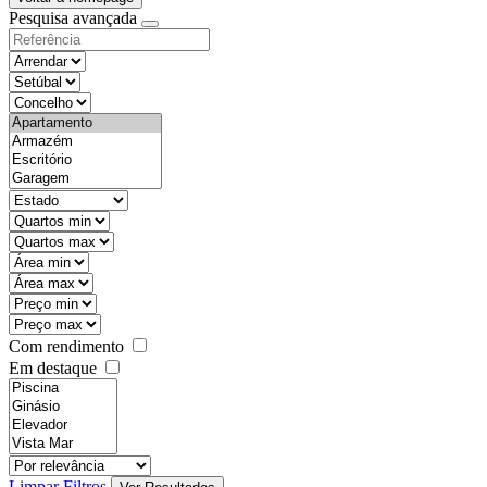
Pesquisa avançada
objective
districtId
countyId
types
state
mintypo
maxtypo
minarea
maxarea
minprice
maxprice
Com rendimento
Em destaque
features
realestateOrder
Limpar Filtros