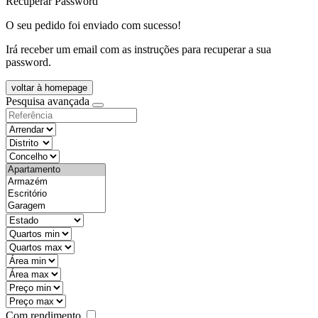
Recuperar Password
O seu pedido foi enviado com sucesso!
Irá receber um email com as instruções para recuperar a sua
password.
voltar à homepage
Pesquisa avançada
objective
districtId
countyId
types
state
mintypo
maxtypo
minarea
maxarea
minprice
maxprice
Com rendimento